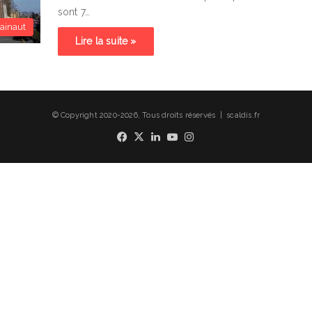
sont 7…
ainaut
Lire la suite »
© Copyright 2020-2026, Tous droits réservés | scaldis.fr
Facebook
X
Linkedin
YouTube
Instagram