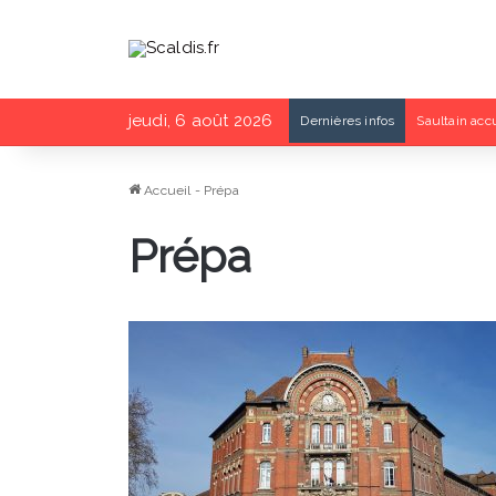
jeudi, 6 août 2026
Dernières infos
Saultain accu
Accueil
-
Prépa
Prépa