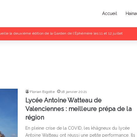
Accueil
Haina
eille la deuxième édition de la Garden de l’Éphémère les 11 et 12 juillet
Florian Bigotte
18 janvier 2021
Lycée Antoine Watteau de
Valenciennes : meilleure prépa de la
région
En pleine crise de la COVID, les khâgneux du lycée
Antoine Watteau ont réussi une petite performance. Ils