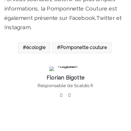
informations, la Pomponnette Couture est
également présente sur Facebook,Twitter et
Instagram.
écologie
Pomponette couture
Florian Bigotte
Responsable de Scaldis.fr
Facebook
Linkedin
Football
-
Valenciennes-
Clermont