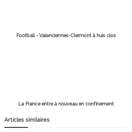
à
huis
clos
Football - Valenciennes-Clermont à huis clos
La
France
entre
à
nouveau
en
confinement
La France entre à nouveau en confinement
Articles similaires