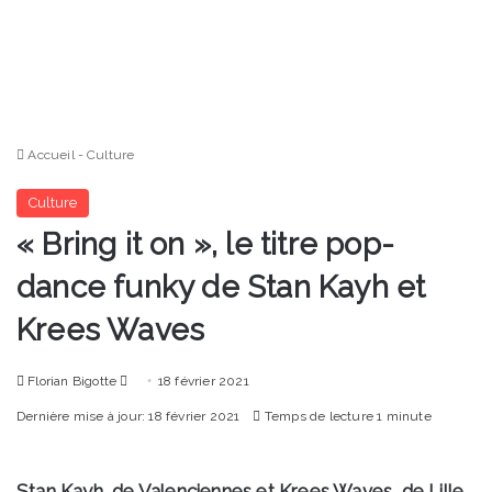
Accueil
-
Culture
Culture
« Bring it on », le titre pop-
dance funky de Stan Kayh et
Krees Waves
Envoyer
Florian Bigotte
18 février 2021
un
Dernière mise à jour: 18 février 2021
Temps de lecture 1 minute
courriel
Stan Kayh, de Valenciennes et Krees Waves, de Lille,