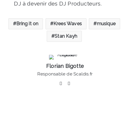
DJ à devenir des DJ Producteurs.
Bring it on
Krees Waves
musique
Stan Kayh
Florian Bigotte
Responsable de Scaldis.fr
Facebook
Linkedin
Marly
-
Fermeture
à
la
circulation