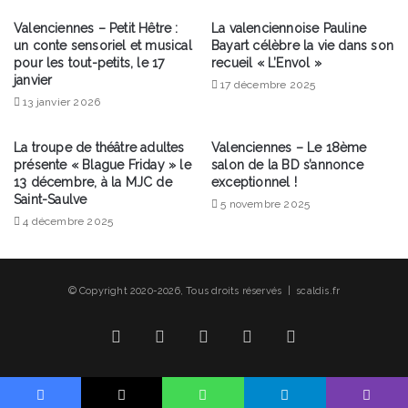
Valenciennes – Petit Hêtre :
La valenciennoise Pauline
un conte sensoriel et musical
Bayart célèbre la vie dans son
pour les tout-petits, le 17
recueil « L’Envol »
janvier
17 décembre 2025
13 janvier 2026
La troupe de théâtre adultes
Valenciennes – Le 18ème
présente « Blague Friday » le
salon de la BD s’annonce
13 décembre, à la MJC de
exceptionnel !
Saint-Saulve
5 novembre 2025
4 décembre 2025
© Copyright 2020-2026, Tous droits réservés | scaldis.fr
Facebook
X
Linkedin
YouTube
Instagram