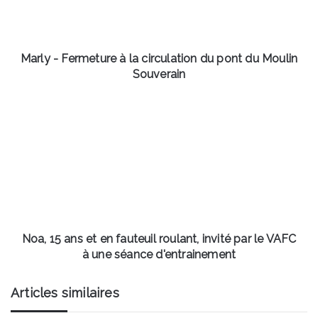
du
pont
du
Moulin
Marly - Fermeture à la circulation du pont du Moulin
Souverain
Souverain
Noa,
15
ans
et
en
fauteuil
roulant,
invité
par
le
Noa, 15 ans et en fauteuil roulant, invité par le VAFC
VAFC
à une séance d'entrainement
à
une
Articles similaires
séance
d'entrainement