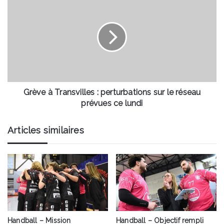
à
Transvilles
:
perturbations
sur
le
réseau
prévues
ce
Grève à Transvilles : perturbations sur le réseau
lundi
prévues ce lundi
Articles similaires
Handball – Mission
Handball – Objectif rempli