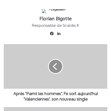
Florian Bigotte
Responsable de Scaldis.fr
Facebook
Linkedin
Après
"Parmi
les
hommes",
Fe
sort
aujourd'hui
"Valenciennes",
son
nouveau
Après "Parmi les hommes", Fe sort aujourd'hui
single
"Valenciennes", son nouveau single
Grève