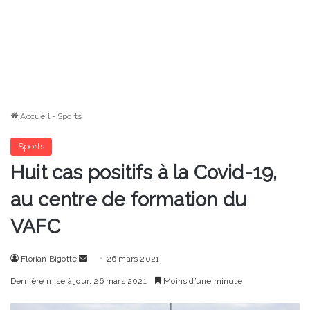
Accueil
-
Sports
Sports
Huit cas positifs à la Covid-19,
au centre de formation du
VAFC
Envoyer
Florian Bigotte
26 mars 2021
un
Dernière mise à jour: 26 mars 2021
Moins d’une minute
courriel