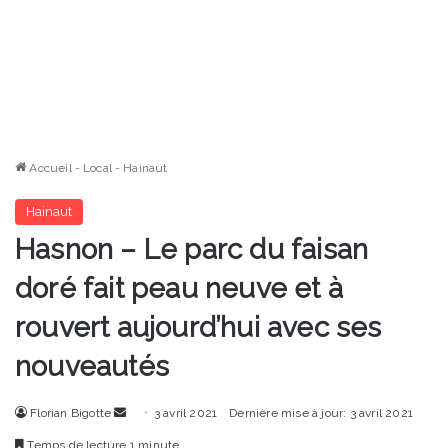
Accueil
-
Local
-
Hainaut
Hainaut
Hasnon – Le parc du faisan
doré fait peau neuve et à
rouvert aujourd’hui avec ses
nouveautés
Envoyer
Florian Bigotte
3 avril 2021
Dernière mise à jour: 3 avril 2021
un
Temps de lecture 1 minute