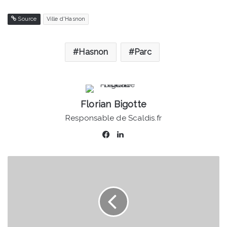
Source
Ville d'Hasnon
Hasnon
Parc
Florian Bigotte
Responsable de Scaldis.fr
Facebook
Linkedin
Football
-
Le
VAFC
se
déplace
en