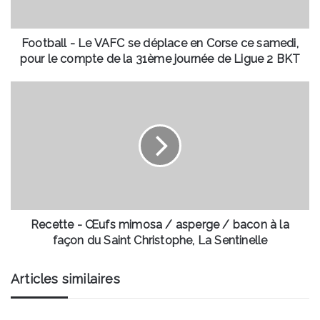
Corse
ce
samedi,
Football - Le VAFC se déplace en Corse ce samedi,
pour
pour le compte de la 31ème journée de Ligue 2 BKT
le
compte
Recette
de
-
la
Œufs
31ème
mimosa
journée
/
de
asperge
Ligue
/
2
bacon
BKT
à
la
Recette - Œufs mimosa / asperge / bacon à la
façon
façon du Saint Christophe, La Sentinelle
du
Saint
Articles similaires
Christophe,
La
Sentinelle