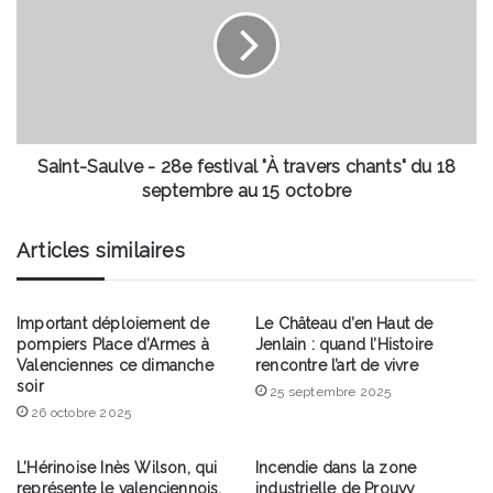
-
28e
festival
"À
travers
chants"
du
18
Saint-Saulve - 28e festival "À travers chants" du 18
septembre
septembre au 15 octobre
au
15
Articles similaires
octobre
Important déploiement de
Le Château d’en Haut de
pompiers Place d’Armes à
Jenlain : quand l’Histoire
Valenciennes ce dimanche
rencontre l’art de vivre
soir
25 septembre 2025
26 octobre 2025
L’Hérinoise Inès Wilson, qui
Incendie dans la zone
représente le valenciennois,
industrielle de Prouvy