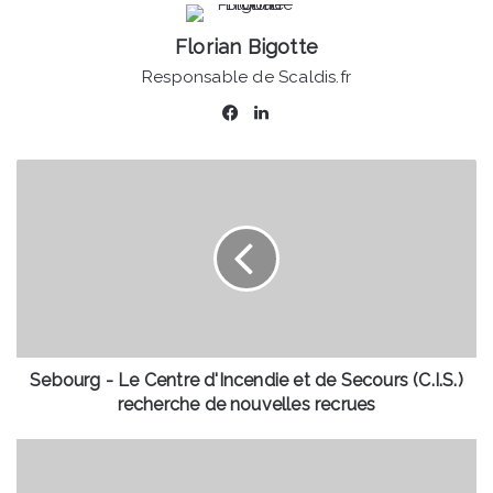
Florian Bigotte
Responsable de Scaldis.fr
Facebook
Linkedin
Sebourg
-
Le
Centre
d'Incendie
et
de
Secours
(C.I.S.)
recherche
Sebourg - Le Centre d'Incendie et de Secours (C.I.S.)
de
recherche de nouvelles recrues
nouvelles
recrues
Saint-
Saulve