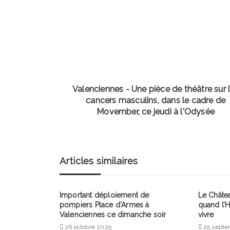
-
Une
pièce
de
théâtre
sur
les
cancers
masculins,
Valenciennes - Une pièce de théâtre sur 
dans
cancers masculins, dans le cadre de
le
Movember, ce jeudi à l'Odysée
cadre
de
Movember,
ce
Articles similaires
jeudi
à
l'Odysée
Important déploiement de
Le Châtea
pompiers Place d’Armes à
quand l’H
Valenciennes ce dimanche soir
vivre
26 octobre 2025
25 septe