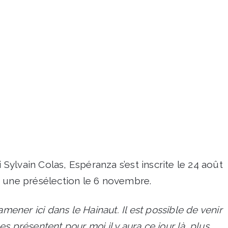
ylvain Colas, Espéranza s’est inscrite le 24 août
e une présélection le 6 novembre.
amener ici dans le Hainaut. Il est possible de venir
 présentent pour moi il y aura ce jour là, plus