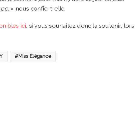
rpe.
» nous confie-t-elle.
onibles ici
, si vous souhaitez donc la soutenir, lors
Y
Miss Elégance
Wallers-