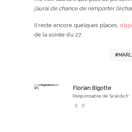
j’aurai de chance de remporter l’écha
Il reste encore quelques places,
disp
de la soirée du 27.
MARL
Florian Bigotte
Responsable de Scaldis.fr
Facebook
Linkedin
Valenciennes