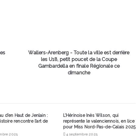
Arenberg
-
Toute
la
ville
est
derrière
les
U18,
les
Wallers-Arenberg - Toute la ville est derrière
petit
les U18, petit poucet de la Coupe
poucet
Gambardella en finale Régionale ce
de
dimanche
la
Coupe
Gambardella
en
finale
Régionale
u d’en Haut de Jenlain :
ce
L’Hérinoise Inès Wilson, qui
istoire rencontre l’art de
représente le valenciennois, en lice
dimanche
pour Miss Nord-Pas-de-Calais 2025
mbre 2025
4 septembre 2025