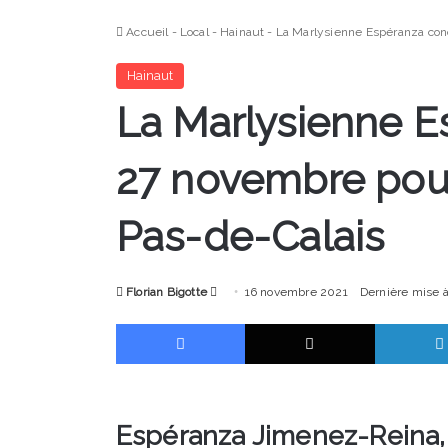
Accueil
-
Local
-
Hainaut
-
La Marlysienne Espéranza con
Hainaut
La Marlysienne E
27 novembre pou
Pas-de-Calais
Envoyer
Florian Bigotte
16 novembre 2021
Dernière mise 
un
Facebook
X
courriel
Espéranza Jimenez-Reina, 