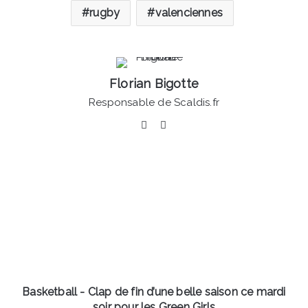
rugby
valenciennes
Florian Bigotte
Responsable de Scaldis.fr
Facebook
Linkedin
Basketball
-
Clap
de
fin
d’une
belle
saison
ce
mardi
Basketball - Clap de fin d’une belle saison ce mardi
soir
soir pour les Green Girls