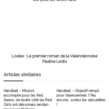
pour
les
Louise
Green
:
Girls
Le
premier
roman
de
la
Valenciennoise
Pauline
Ledru
Louise : Le premier roman de la Valenciennoise
Pauline Ledru
Articles similaires
Handball – Mission
Handball – Objectif rempli
accomplie pour les Red
pour Valenciennes ? Pas
Swans, de l’autre côté les Red
encore… sortez les calculettes
Girls ont désormais rendez-
!