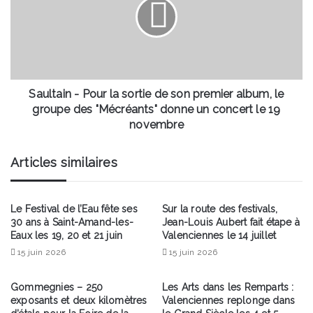
dans
la
le
sortie
paysage
de
du
son
basket
premier
français
album,
le
Saultain - Pour la sortie de son premier album, le
groupe
groupe des "Mécréants" donne un concert le 19
des
novembre
"Mécréants"
donne
Articles similaires
un
concert
le
19
Le Festival de l’Eau fête ses
Sur la route des festivals,
30 ans à Saint-Amand-les-
Jean-Louis Aubert fait étape à
novembre
Eaux les 19, 20 et 21 juin
Valenciennes le 14 juillet
15 juin 2026
15 juin 2026
Gommegnies – 250
Les Arts dans les Remparts :
exposants et deux kilomètres
Valenciennes replonge dans