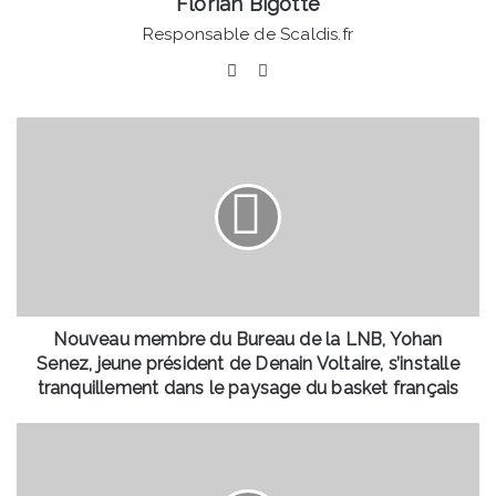
Florian Bigotte
Responsable de Scaldis.fr
Facebook
Linkedin
Nouveau
membre
du
Bureau
de
la
LNB,
Yohan
Senez,
jeune
Nouveau membre du Bureau de la LNB, Yohan
président
Senez, jeune président de Denain Voltaire, s’installe
de
tranquillement dans le paysage du basket français
Denain
Voltaire,
Saultain
s’installe
-
tranquillement
Pour