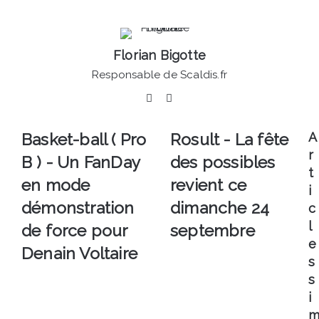
courriel
Florian Bigotte
Responsable de Scaldis.fr
Facebook
Linkedin
Basket-
Rosult
Basket-ball ( Pro
Rosult - La fête
A
ball
-
r
B ) - Un FanDay
des possibles
(
La
t
Pro
fête
en mode
revient ce
i
B
des
démonstration
dimanche 24
c
)
possibles
-
revient
l
de force pour
septembre
Un
ce
e
Denain Voltaire
FanDay
dimanche
s
en
24
s
mode
septembre
i
démonstration
de