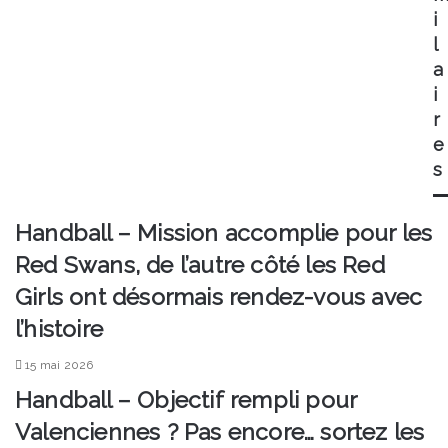
force
i
pour
l
Denain
a
Voltaire
i
r
e
s
Handball – Mission accomplie pour les
Red Swans, de l’autre côté les Red
Girls ont désormais rendez-vous avec
l’histoire
15 mai 2026
Handball – Objectif rempli pour
Valenciennes ? Pas encore… sortez les