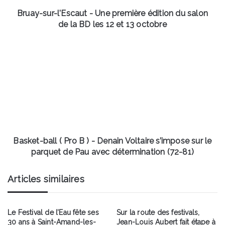
salon
de
Bruay-sur-l'Escaut - Une première édition du salon
la
de la BD les 12 et 13 octobre
BD
les
Basket-
12
ball
et
(
13
Pro
octobre
B
)
-
Denain
Voltaire
s’impose
Basket-ball ( Pro B ) - Denain Voltaire s’impose sur le
sur
parquet de Pau avec détermination (72-81)
le
parquet
Articles similaires
de
Pau
avec
Le Festival de l’Eau fête ses
Sur la route des festivals,
détermination
30 ans à Saint-Amand-les-
Jean-Louis Aubert fait étape à
(72-