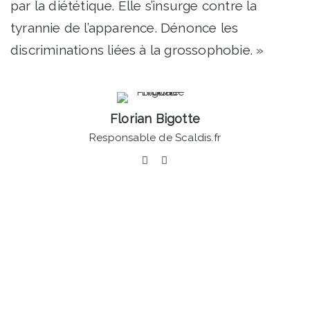
par la diététique. Elle s’insurge contre la
tyrannie de l’apparence. Dénonce les
discriminations liées à la grossophobie. »
Florian Bigotte
Responsable de Scaldis.fr
Facebook
Linkedin
Bruay-
sur-
l'Escaut
-
Une
première
édition
du