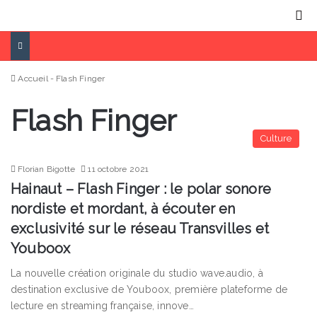
Menu
R
Accueil
-
Flash Finger
Flash Finger
Culture
Florian Bigotte
11 octobre 2021
Hainaut – Flash Finger : le polar sonore
nordiste et mordant, à écouter en
exclusivité sur le réseau Transvilles et
Youboox
La nouvelle création originale du studio wave.audio, à
destination exclusive de Youboox, première plateforme de
lecture en streaming française, innove…