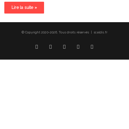
Lire la suite »
© Copyright 2020-2026, Tous droits réservés | scaldis.fr
Facebook
X
Linkedin
YouTube
Instagram