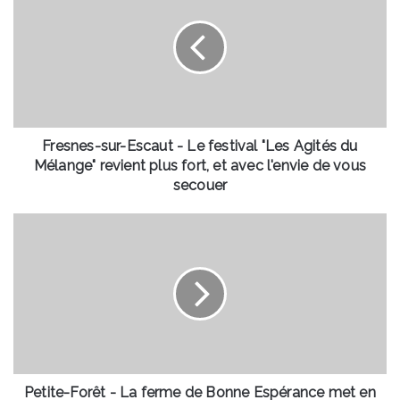
Escaut
-
Le
festival
"Les
Agités
du
Mélange"
Fresnes-sur-Escaut - Le festival "Les Agités du
revient
Mélange" revient plus fort, et avec l'envie de vous
plus
secouer
fort,
et
Petite-
avec
Forêt
l'envie
-
de
La
vous
ferme
secouer
de
Bonne
Espérance
met
en
Petite-Forêt - La ferme de Bonne Espérance met en