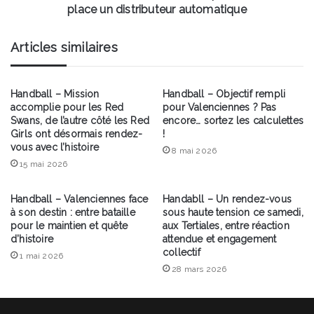
place
place un distributeur automatique
un
distributeur
Articles similaires
automatique
Handball – Mission
Handball – Objectif rempli
accomplie pour les Red
pour Valenciennes ? Pas
Swans, de l’autre côté les Red
encore… sortez les calculettes
Girls ont désormais rendez-
!
vous avec l’histoire
8 mai 2026
15 mai 2026
Handball – Valenciennes face
Handabll – Un rendez-vous
à son destin : entre bataille
sous haute tension ce samedi,
pour le maintien et quête
aux Tertiales, entre réaction
d’histoire
attendue et engagement
collectif
1 mai 2026
28 mars 2026