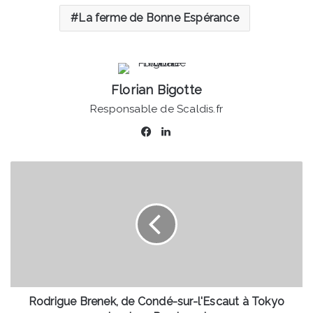
La ferme de Bonne Espérance
Florian Bigotte
Responsable de Scaldis.fr
Facebook
Linkedin
Rodrigue
Brenek,
de
Condé-
sur-
l'Escaut
à
Tokyo
pour
les
Rodrigue Brenek, de Condé-sur-l'Escaut à Tokyo