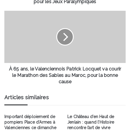
Jeux
pour les Jeux Paralympiques
Paralympiques
À
65
ans,
le
Valenciennois
Patrick
Locquet
va
courir
le
À 65 ans, le Valenciennois Patrick Locquet va courir
Marathon
le Marathon des Sables au Maroc, pour la bonne
des
cause
Sables
au
Articles similaires
Maroc,
pour
la
bonne
Important déploiement de
Le Château d’en Haut de
pompiers Place d’Armes à
Jenlain : quand l’Histoire
cause
Valenciennes ce dimanche
rencontre l’art de vivre