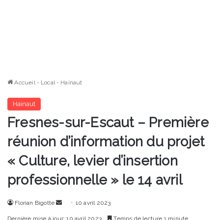
Accueil
-
Local
-
Hainaut
Hainaut
Fresnes-sur-Escaut – Première
réunion d’information du projet
« Culture, levier d’insertion
professionnelle » le 14 avril
Envoyer
Florian Bigotte
10 avril 2023
un
Dernière mise à jour: 10 avril 2023
Temps de lecture 1 minute