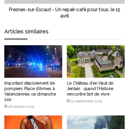
tous,
le
Fresnes-sur-Escaut - Un repair-café pour tous, le 15
15
avril
avril
Articles similaires
Important déploiement de
Le Château d’en Haut de
pompiers Place d’Armes à
Jenlain : quand l’Histoire
Valenciennes ce dimanche
rencontre l’art de vivre
soir
25 septembre 2025
26 octobre 2025