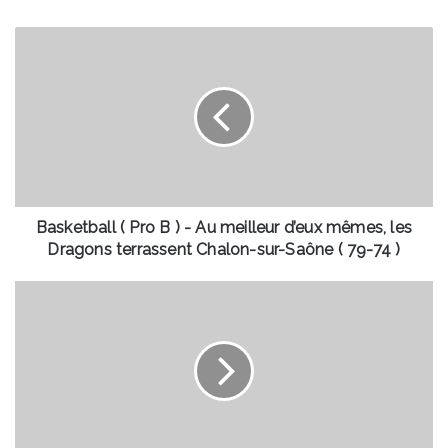
Basketball
(
Pro
B
)
-
Au
meilleur
d’eux
mêmes,
Basketball ( Pro B ) - Au meilleur d’eux mêmes, les
les
Dragons terrassent Chalon-sur-Saône ( 79-74 )
Dragons
terrassent
Fresnes-
Chalon-
sur-
sur-
Escaut
Saône
-
(
Un
79-
repair-
74
café
)
pour